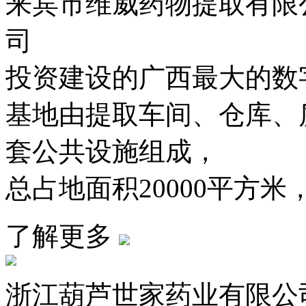
来宾市维威药物提取有限
司
投资建设的广西最大的数字
基地由提取车间、仓库
套公共设施组成，
总占地面积20000平方米
了解更多
浙江葫芦世家药业有限公