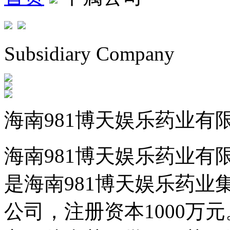
Subsidiary Company
海南981博天娱乐药业有
海南981博天娱乐药业有限公
是海南981博天娱乐药
公司，注册资本1000万