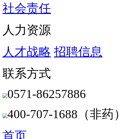
社会责任
人力资源
人才战略
招聘信息
联系方式
0571-86257886
400-707-1688（非药）
首页