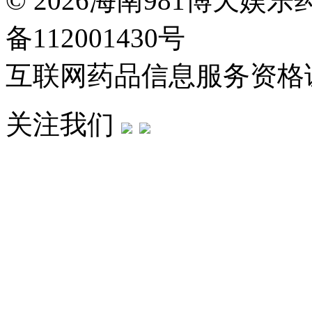
© 2026海南981博天娱
备112001430号
互联网药品信息服务资格证：
关注我们