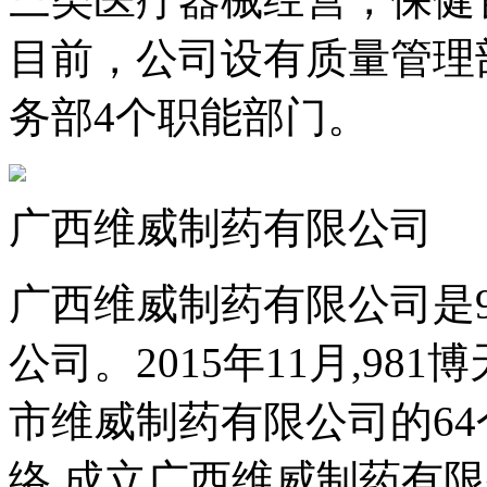
目前，公司设有质量管理部
务部4个职能部门。
广西维威制药有限公司
广西维威制药有限公司是
公司。2015年11月,9
市维威制药有限公司的6
络,成立广西维威制药有限公司