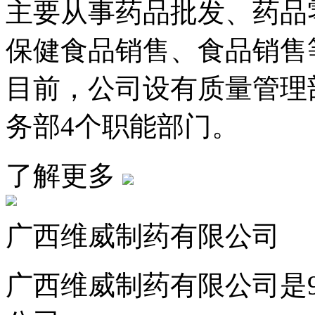
主要从事药品批发、药品零
保健食品销售、食品销
目前，公司设有质量管理部
务部4个职能部门。
了解更多
广西维威制药有限公司
广西维威制药有限公司是