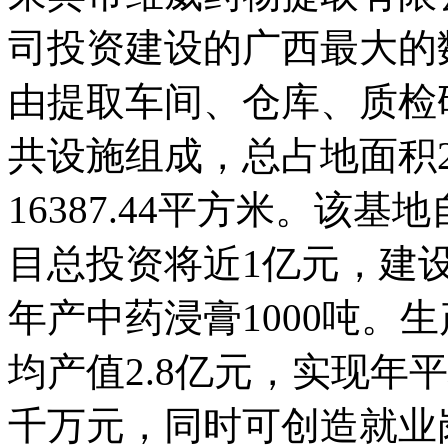
司投资建设的广西最大的数
由提取车间、仓库、
共设施组成，总占地面积2
16387.44平方米。该基地自
目总投资将近1亿元，建设
年产中药浸膏1000吨。
均产值2.8亿元，实现年
千万元，同时可创造就