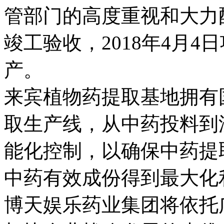
管部门的高度重视和大力配合下
竣工验收，2018年4
产。
来宾植物药提取基地拥有
取生产线，从中药投
能化控制，以确保中药提
中药有效成份得到最大化利用
博天娱乐药业集团将依托广