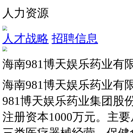
人力资源
人才战略
招聘信息
海南981博天娱乐药业有
海南981博天娱乐药业有限公
981博天娱乐药业集团股份
注册资本1000万元。主要从事
三类医疗器械经营，保健