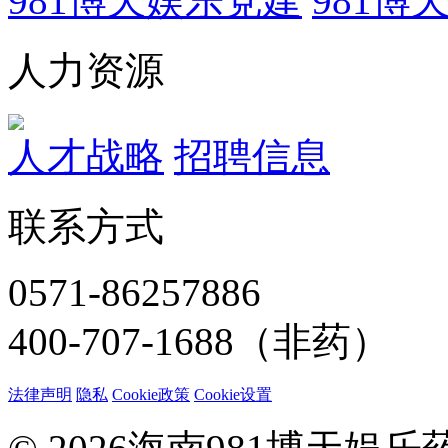
981博天娱乐党建
981博
人力资源
人才战略
招聘信息
联系方式
0571-86257886
400-707-1688（非药）
法律声明
隐私
Cookie政策
Cookie设置