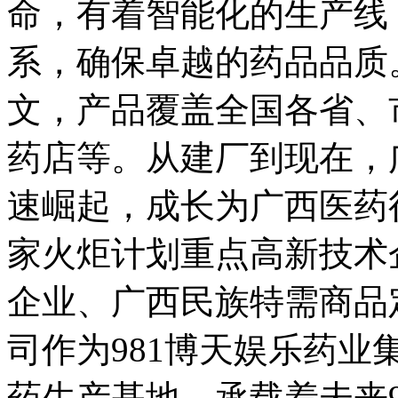
命，有着智能化的生产线
系，确保卓越的药品品
文，产品覆盖全国各省
药店等。从建厂到现在
速崛起，成长为广西医药
家火炬计划重点高新技术企
企业、广西民族特需
司作为981博天娱乐药
药生产基地，承载着未