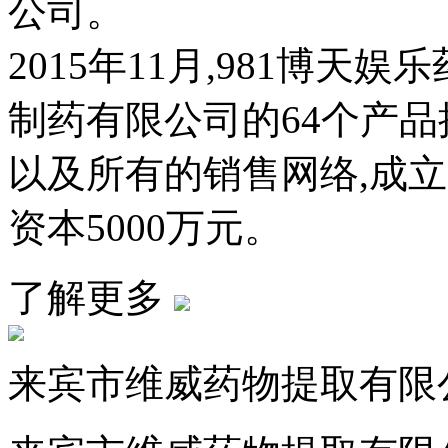
公司。
2015年11月,981博
制药有限公司的64个产品
以及所有的销售网络,成立广
资本5000万元。
了解更多
来宾市维威药物提取有限